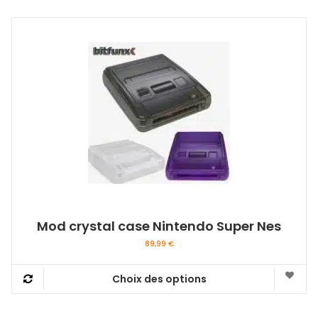
a
plusieurs
variations.
Les
options
peuvent
être
choisies
sur
la
page
du
produit
Mod crystal case Nintendo Super Nes
89,99
€
Choix des options
Ce
produit
a