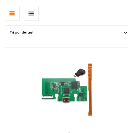
Grid
List
view
view