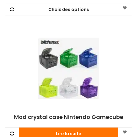
Choix des options
Ce
produit
a
plusieurs
variations.
Les
options
peuvent
être
choisies
sur
la
page
du
produit
Mod crystal case Nintendo Gamecube
Lire la suite