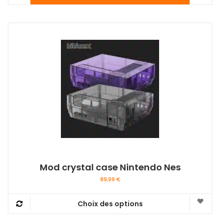
Mod crystal case Nintendo Nes
89,99
€
Choix des options
Ce
produit