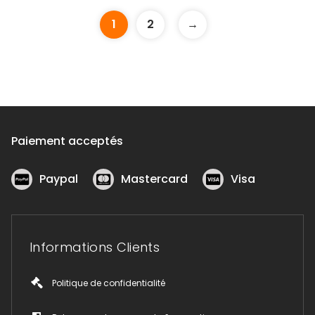
plusieurs
variations.
1
2
→
Les
options
peuvent
être
choisies
sur
la
page
du
Paiement acceptés
produit
Paypal
Mastercard
Visa
Informations Clients
Politique de confidentialité