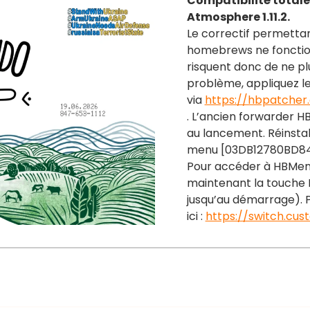
Compatibilité totale 
Atmosphere 1.11.2.
Le correctif permettan
homebrews ne fonction
risquent donc de ne pl
problème, appliquez le
via
https://hbpatcher.
. L’ancien forwarder 
au lancement. Réinst
menu [03DB12780BD84000
Pour accéder à HBMen
maintenant la touche
jusqu’au démarrage). P
ici :
https://switch.cus