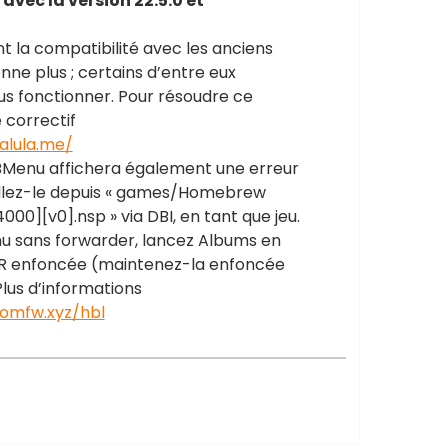
avec la version 22.5.0 et
t la compatibilité avec les anciens
ne plus ; certains d’entre eux
us fonctionner. Pour résoudre ce
 correctif
alula.me/
HBMenu affichera également une erreur
allez-le depuis « games/Homebrew
][v0].nsp » via DBI, en tant que jeu.
u sans forwarder, lancez Albums en
 R enfoncée (maintenez-la enfoncée
lus d’informations
tomfw.xyz/hbl