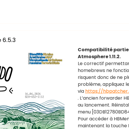
 6.5.3
Compatibilité partiel
Atmosphere 1.11.2.
Le correctif permettan
homebrews ne fonction
risquent donc de ne pl
problème, appliquez le
via
https://hbpatcher.
. L’ancien forwarder 
au lancement. Réinst
menu [03DB12780BD84000
Pour accéder à HBMen
maintenant la touche