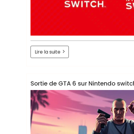
Lire la suite
Retrogendude
Sortie de jeux
Sortie de GTA 6 sur Nintendo switc