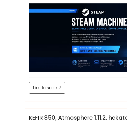
Lire la suite
Retrogendude
News
KEFIR 850, Atmosphere 1.11.2, hekate