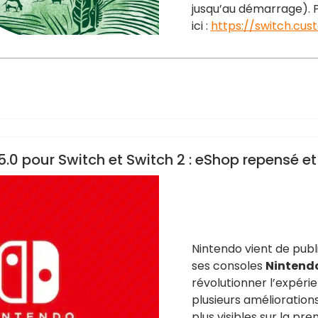
jusqu’au démarrage). P
ici :
https://switch.cus
5.0 pour Switch et Switch 2 : eShop repensé e
Nintendo vient de publ
ses consoles
Nintend
révolutionner l’expérie
plusieurs amélioratio
plus visibles sur la pr