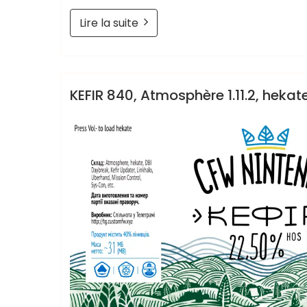
Lire la suite
Retrogendude
News
KEFIR 840, Atmosphère 1.11.2, hekate