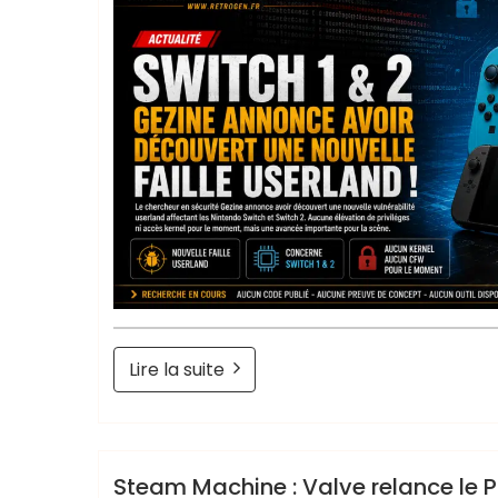
Lire la suite
Retrogendude
Non classé
Steam Machine : Valve relance le 