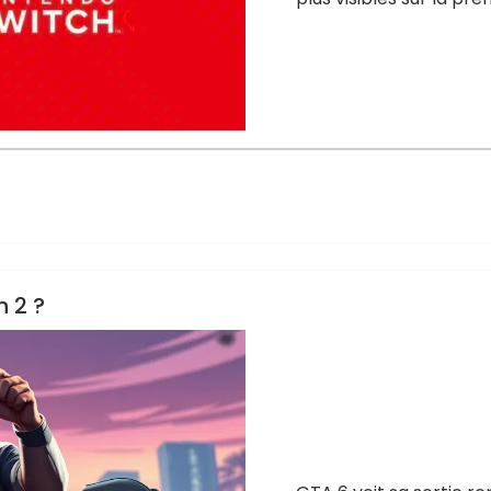
G
h 2 ?