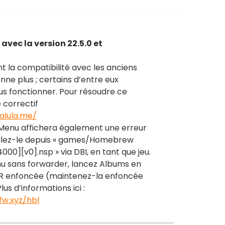
avec la version 22.5.0 et
t la compatibilité avec les anciens
ne plus ; certains d’entre eux
us fonctionner. Pour résoudre ce
 correctif
alula.me/
Menu affichera également une erreur
allez-le depuis « games/Homebrew
][v0].nsp » via DBI, en tant que jeu.
u sans forwarder, lancez Albums en
 R enfoncée (maintenez-la enfoncée
us d’informations ici :
fw.xyz/hbl