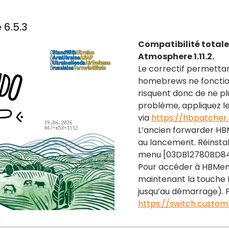
 6.5.3
Compatibilité totale 
Atmosphere 1.11.2.
Le correctif permettan
homebrews ne fonction
risquent donc de ne pl
problème, appliquez le
via
https://hbpatcher.
L’ancien forwarder HB
au lancement. Réinst
menu [03DB12780BD84000
Pour accéder à HBMen
maintenant la touche
jusqu’au démarrage). Pl
https://switch.custom