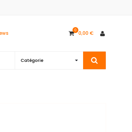
0
0,00
€
ews