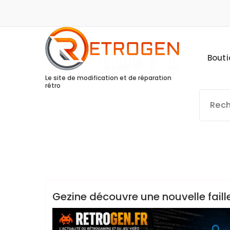
Skip
to
content
Bout
Le site de modification et de réparation
rétro
Retrogendude
Non classé
Gezine découvre une nouvelle faill