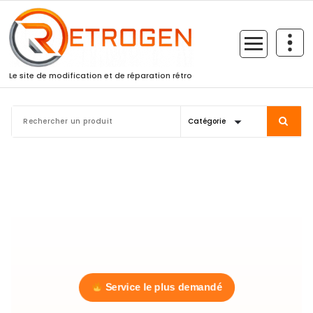
Skip
to
content
Le site de modification et de réparation rétro
PRESTATION RGH3
Consoles RGH3
Service le plus demandé