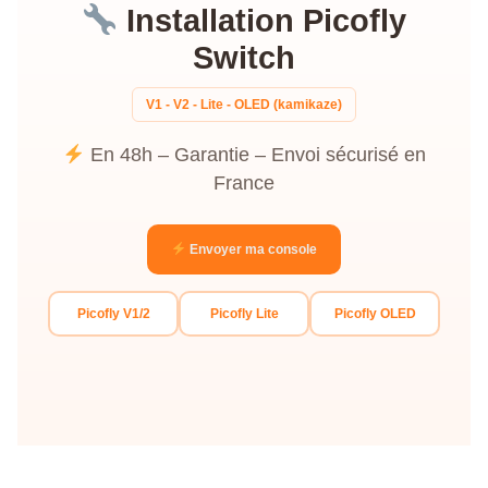
Installation Picofly
Acheter
Switch
V1 - V2 - Lite - OLED (kamikaze)
En 48h – Garantie – Envoi sécurisé en
France
Envoyer ma console
Picofly V1/2
Picofly Lite
Picofly OLED