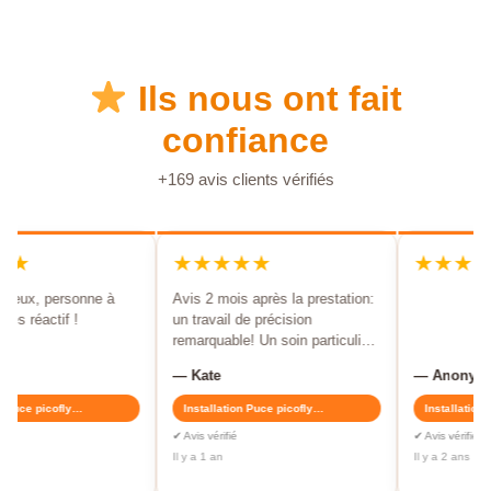
Ils nous ont fait
confiance
+169 avis clients vérifiés
★★
★★★★★
★★★★
gneux, personne à
Avis 2 mois après la prestation:
rès réactif !
un travail de précision
remarquable! Un soin particulier
a été apporté à...
— Kate
— Anonyme
 Puce picofly…
Installation Puce picofly…
Installation 
✔ Avis vérifié
✔ Avis vérifié
Il y a 1 an
Il y a 2 ans