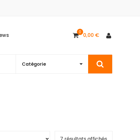
0
0,00
€
ews
7 résultats affichés