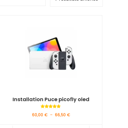
Installation Puce picofly oled
Note
Plage
60,00
€
–
66,50
€
5.00
sur 5
de
prix :