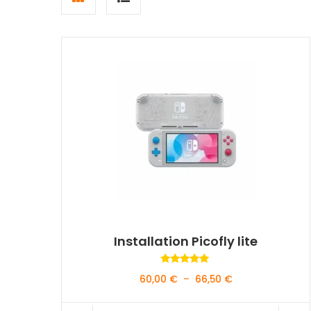
view
view
Installation Picofly lite
Note
Plage
60,00
€
–
66,50
€
5.00
sur 5
de
prix :