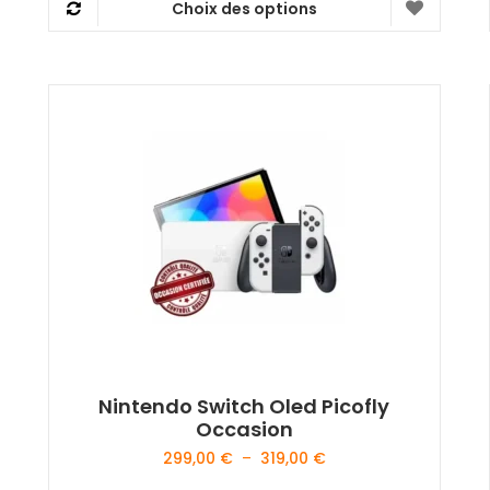
Choix des options
60,00 €
Ce
à
produit
67,50 €
a
plusieurs
variations.
Les
options
peuvent
être
choisies
sur
la
page
du
produit
Nintendo Switch Oled Picofly
Occasion
Plage
299,00
€
–
319,00
€
de