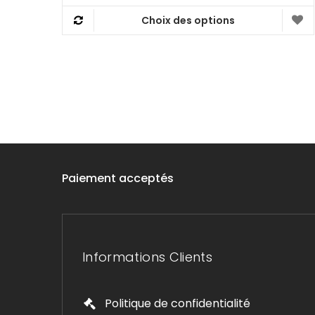
prix :
Choix des options
219,00 €
Ce
à
produit
255,00 €
a
plusieurs
variations.
Les
options
peuvent
être
Paiement acceptés
choisies
sur
la
page
du
Informations Clients
produit
Politique de confidentialité