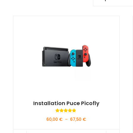
Installation Puce Picofly
Note
Plage
60,00
€
–
67,50
€
5.00
sur 5
de
prix :