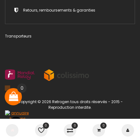
Retours, remboursements & garanties
Transporteurs
0
Copyright © 2026 Retrogen tous droits réservés - 2015 -
Reproduction interdite.
Partenaire Je Suis Réparateur
0
0
0
Nous contacter
Open chaty