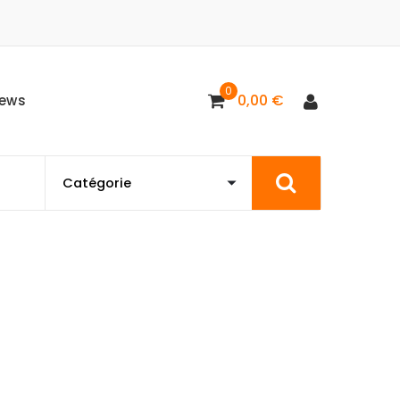
0
0,00
€
ews